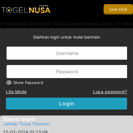
Live Chat
P Hari Kamis 26 Februari 2026 Diundur menjadi Jumat, 27 Febr
Silahkan login untuk mulai bermain
Show Password
Lite Mode
Lupa password?
Login
Berita Terakhir
Jadwal Tutup Pasaran
22-03-2024 01:13:08