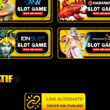
LINK ALTERNATIF
SERVER IDN THAILAND