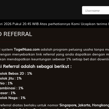
0.45 WIB Atas perhatiannya Kami Ucapkan terima Kasih Salam Hoki
O REFERRAL
l system
TogelNusa.com
adalah program peluang usaha tanpa m
dengan menyebarkan link referral yang anda dapatkan dengan m
kan mendapatkan keuntungan sebesar 1% setiap bet dari downli
i Referral adalah sebagai berikut :
Colok Bebas 2D : 1%
olok Jitu : 1%
hio : 1%
Kombinasi : 1%
Dasar : 1%
Colok Naga : 1%
referral diatas berlaku untuk nomor
Singapore, Jakarta, Hongkong,