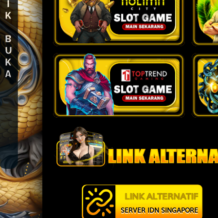
KLIK BUKA
LINK ALTERNATIF
SERVER IDN SINGAPORE